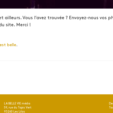
i et ailleurs. Vous l’avez trouvée ? Envoyez-nous vos p
u site. Merci !
est belle
.
LA BELLE VIE média
De
59, rue du Tapis Vert
To
93260 Les Lilas