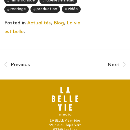
filmsmariage
labelleviemedia
mariage
production
vidéo
Posted in
Actualités
,
Blog
,
La vie
est belle
.
Previous
Next
LA BELLE VIE média
59, rue du Tapis Vert